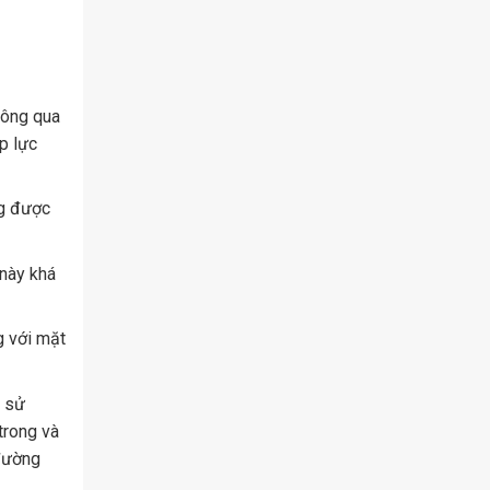
hông qua
p lực
ng được
 này khá
g với mặt
i sử
trong và
 đường