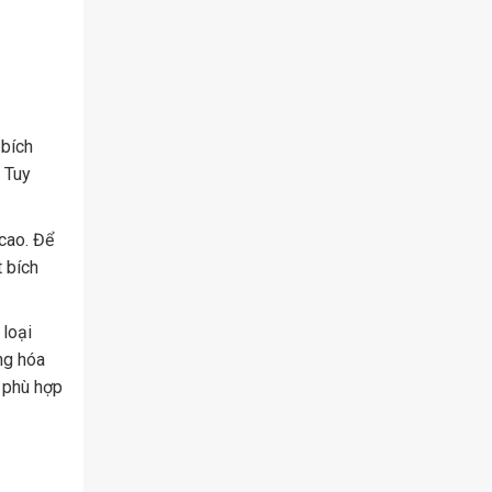
 bích
 Tuy
cao. Để
 bích
 loại
ng hóa
g phù hợp