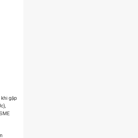
ì khi gặp
c),
 ASME
ệm