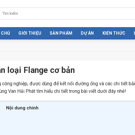
 CHỦ
GIỚI THIỆU
SẢN PHẨM
DỰ ÁN
KIẾN THỨC
n loại Flange cơ bản
g công nghiệp, được dùng để kết nối đường ống và các chi tiết bằ
ng Van Hải Phát tìm hiểu chi tiết trong bài viết dưới đây nhé!
Nội dung chính