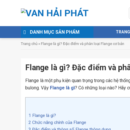
Skip
to
content
DANH MỤC SẢN PHẨM
TRANG
Trang chủ
»
Flange là gì? Đặc điểm và phân loại Flange cơ bản
Flange là gì? Đặc điểm và phâ
Flange là một phụ kiện quan trọng trong các hệ thốn
bulong. Vậy
Flange là gì
? Có những loại nào? Hãy cù
1
Flange là gì?
2
Chức năng chính của Flange
3
Đặc điểm và thông số Flange thông dụng