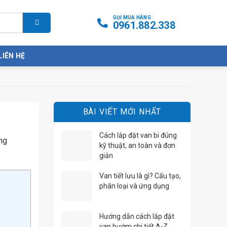
GỌI MUA HÀNG
0961.882.338
LIÊN HỆ
BÀI VIẾT MỚI NHẤT
Cách lắp đặt van bi đúng
ng
kỹ thuật, an toàn và đơn
giản
Van tiết lưu là gì? Cấu tạo,
phân loại và ứng dụng
Hướng dẫn cách lắp đặt
van bướm chi tiết A-Z