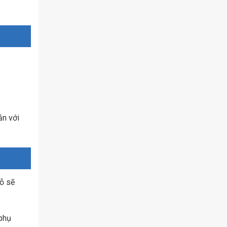
ắn với
lỗ sẽ
 phụ