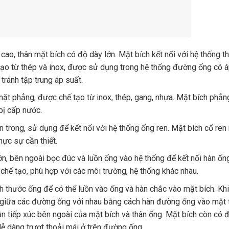
cao, thân mặt bích có độ dày lớn. Mặt bích kết nối với hệ thống t
ạo từ thép và inox, được sử dụng trong hệ thống đường ống có á
tránh tập trung áp suất.
mặt phẳng, được chế tạo từ inox, thép, gang, nhựa. Mặt bích phẳ
bị cấp nước.
 trong, sử dụng để kết nối với hệ thống ống ren. Mặt bích cổ ren
hực sự cần thiết.
n, bên ngoài bọc đúc và luồn ống vào hệ thống để kết nối hàn ốn
 chế tạo, phù hợp với các môi trường, hệ thống khác nhau.
ch thước ống để có thể luồn vào ống và hàn chắc vào mặt bích. Kh
ạt giữa các đường ống với nhau bằng cách hàn đường ống vào mặt 
ần tiếp xúc bên ngoài của mặt bích và thân ống. Mặt bích còn có
ễ dàng trượt thoải mái ở trên đường ống.