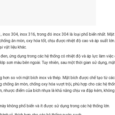
 inox 304, inox 316, trong đó inox 304 là loại phổ biến nhất. Mặt
hống ăn mòn, oxy hóa tốt, chịu được nhiệt độ cao và áp suất lớn.
i vật liệu khác.
đen, ứng dụng trong các hệ thống có nhiệt độ và áp lực làm việc 
lớp sơn màu bên ngoài. Tuy nhiên, sau một thời gian sử dụng, mặt
 hơn so với mặt bích inox và thép. Mặt bích được chế tạo từ các
chống ăn mòn, chống oxy hóa vượt trội, phù hợp cho các hệ thố
iên, nhược điểm của bích nhựa là khả năng chịu va đập kém, khôn
này không phổ biến và ít được sử dụng trong các hệ thống lớn.
hành rẻ, thích hợp cho các hệ thống nước sạch.