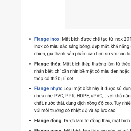
Flange inox
:
Mặt bích được chế tạo từ inox 201,
inox có màu sắc sáng bóng, đẹp mắt, khả năng c
nhiên, giá thành sản phẩm cao hơn so với các loạ
Flange thép:
Mặt bích thép thường làm từ thép 
nhận biết, chỉ cần nhìn bề mặt có màu đen hoặc 
thép có thể bị rỉ sét.
Flange nhựa
:
Loại mặt bích này ít được sử dụng
nhựa như PVC, PPR, HDPE, uPVC,… với khả năng 
chất, nước thải, dung dịch nồng độ cao. Tuy nh
với môi trường có nhiệt độ và áp lực cao.
Flange đồng:
Được làm từ đồng thau, mặt bích 
Flange gang:
Mặt bích làm từ gang nên có giá t