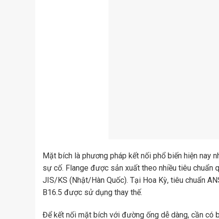
Mặt bích là phương pháp kết nối phổ biến hiện nay nhờ
sự cố. Flange được sản xuất theo nhiều tiêu chuẩn
JIS/KS (Nhật/Hàn Quốc). Tại Hoa Kỳ, tiêu chuẩn AN
B16.5 được sử dụng thay thế.
Để kết nối mặt bích với đường ống dễ dàng, cần có b