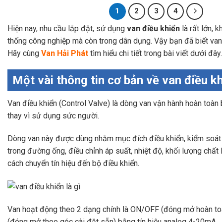
1
2
3
4
Hiện nay, nhu cầu lắp đặt, sử dụng
van điều khiển
là rất lớn, 
thống công nghiệp mà còn trong dân dụng. Vậy bạn đã biết van 
Hãy cùng
Van Hải Phát
tìm hiểu chi tiết trong bài viết dưới đây.
Một vài thông tin cơ bản về van điều k
Van điều khiển (Control Valve) là dòng van vận hành hoàn toàn
thay vì sử dụng sức người.
Dòng van này được dùng nhằm mục đích điều khiển, kiểm soát 
trong đường ống, điều chỉnh áp suất, nhiệt độ, khối lượng chất
cách chuyển tín hiệu đến bộ điều khiển.
Van hoạt động theo 2 dạng chính là ON/OFF (đóng mở hoàn toà
(đóng mở theo góc cài đặt sẵn) bằng tín hiệu analog 4-20mA.