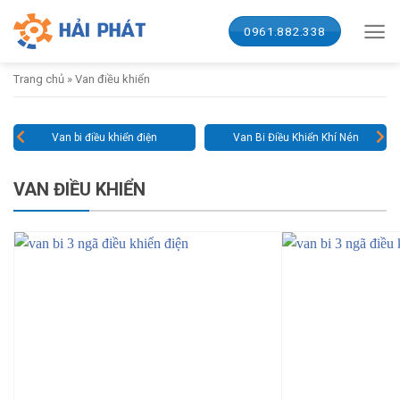
Skip
to
0961.882.338
content
Trang chủ
»
Van điều khiển
Van bi điều khiển điện
Van Bi Điều Khiển Khí Nén
VAN ĐIỀU KHIỂN