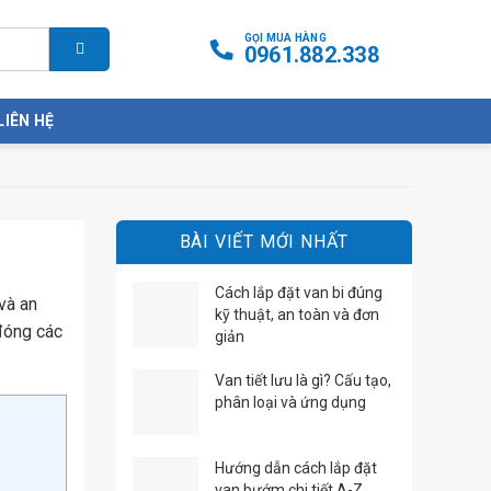
GỌI MUA HÀNG
0961.882.338
LIÊN HỆ
BÀI VIẾT MỚI NHẤT
Cách lắp đặt van bi đúng
và an
kỹ thuật, an toàn và đơn
 đóng các
giản
Van tiết lưu là gì? Cấu tạo,
phân loại và ứng dụng
Hướng dẫn cách lắp đặt
van bướm chi tiết A-Z