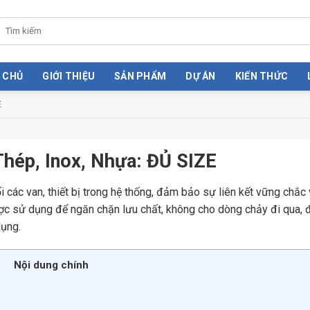
 CHỦ
GIỚI THIỆU
SẢN PHẨM
DỰ ÁN
KIẾN THỨC
E
Thép, Inox, Nhựa: ĐỦ SIZE
i các van, thiết bị trong hệ thống, đảm bảo sự liên kết vững chắc 
được sử dụng để ngăn chặn lưu chất, không cho dòng chảy đi qua,
ụng.
Nội dung chính