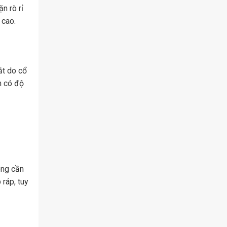
n rò rỉ
 cao.
ắt do cổ
m có độ
ông cần
 ráp, tuy