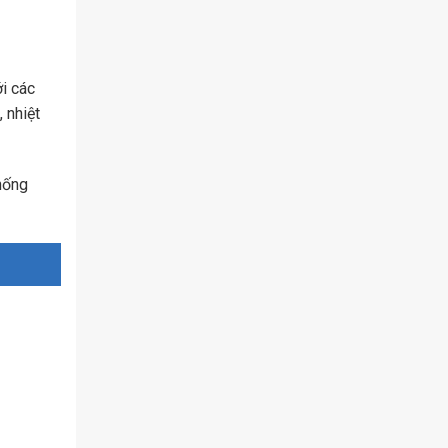
i các
 nhiệt
hống