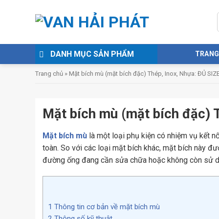
Skip
to
content
DANH MỤC SẢN PHẨM
TRANG
Trang chủ
»
Mặt bích mù (mặt bích đặc) Thép, Inox, Nhựa: ĐỦ SIZ
Mặt bích mù (mặt bích đặc) 
Mặt bích mù
là một loại phụ kiện có nhiệm vụ kết nố
toàn. So với các loại mặt bích khác, mặt bích này 
đường ống đang cần sửa chữa hoặc không còn sử d
1
Thông tin cơ bản về mặt bích mù
2
Thông số kỹ thuật