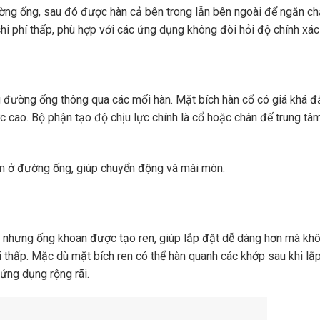
ờng ống, sau đó được hàn cả bên trong lẫn bên ngoài để ngăn chặ
hi phí thấp, phù hợp với các ứng dụng không đòi hỏi độ chính xác
g đường ống thông qua các mối hàn. Mặt bích hàn cổ có giá khá đ
c cao. Bộ phận tạo độ chịu lực chính là cổ hoặc chân đế trung tâ
an ở đường ống, giúp chuyển động và mài mòn.
t, nhưng ống khoan được tạo ren, giúp lắp đặt dễ dàng hơn mà kh
 thấp. Mặc dù mặt bích ren có thể hàn quanh các khớp sau khi lắp
ứng dụng rộng rãi.