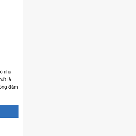
có nhu
hất là
không đảm