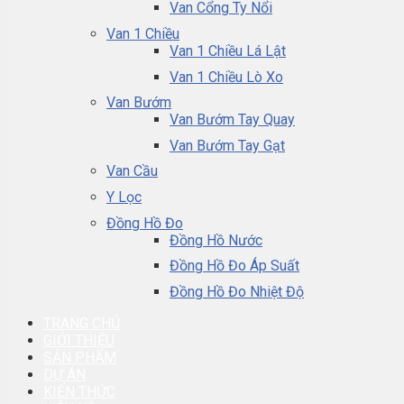
Van Cổng Ty Nổi
Van 1 Chiều
Van 1 Chiều Lá Lật
Van 1 Chiều Lò Xo
Van Bướm
Van Bướm Tay Quay
Van Bướm Tay Gạt
Van Cầu
Y Lọc
Đồng Hồ Đo
Đồng Hồ Nước
Đồng Hồ Đo Áp Suất
Đồng Hồ Đo Nhiệt Độ
TRANG CHỦ
GIỚI THIỆU
SẢN PHẨM
DỰ ÁN
KIẾN THỨC