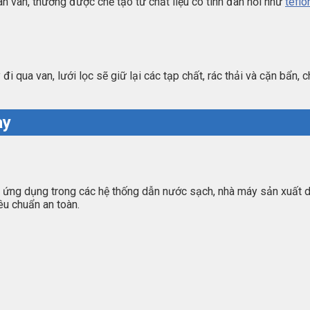
ân van, thường được chế tạo từ chất liệu có tính đàn hồi như
tefl
i qua van, lưới lọc sẽ giữ lại các tạp chất, rác thải và cặn bẩn, 
ay
ứng dụng trong các hệ thống dẫn nước sạch, nhà máy sản xuất dư
u chuẩn an toàn.