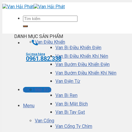
Skip
to
content
DANH MỤC SẢN PHẨM
Van Điều Khiển
Van Bi Điều Khiển Điện
Gọi mua hàng
Van Bi Điều Khiển Khí Nén
0961.882.338
Van Bướm Điều Khiển Điện
Van Bướm Điều Khiển Khí Nén
Van Điện Từ
Van Bi
0961.882.338
Van Bi Ren
Van Bi Mặt Bích
Menu
Van Bi Tay Gạt
Van Cổng
Van Cổng Ty Chìm