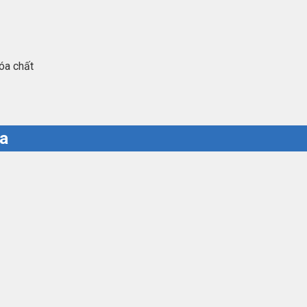
hóa chất
ựa