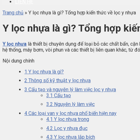
LIÊN HỆ
Trang chủ
»
Y lọc nhựa là gì? Tổng hợp kiến thức về lọc y nhựa
Y lọc nhựa là gì? Tổng hợp kiế
Y lọc nhựa
là thiết bị chuyên dụng để loại bỏ các chất bẩn, cặn
hệ thống, máy bơm, vòi phun và các thiết bị liên quan khác, từ đó
Nội dung chính
1
Y lọc nhựa là gì?
2
Thông số kỹ thuật y lọc nhựa
3
Cấu tạo và nguyên lý làm việc lọc y nhựa
3.1
Cấu tạo
3.2
Nguyên lý làm việc
4
Các loại van y lọc nhựa phổ biến hiện nay
4.1
Y lọc nhựa trong
4.2
Lọc y nhựa đục
4.3
Y lọc nhựa lắp bích