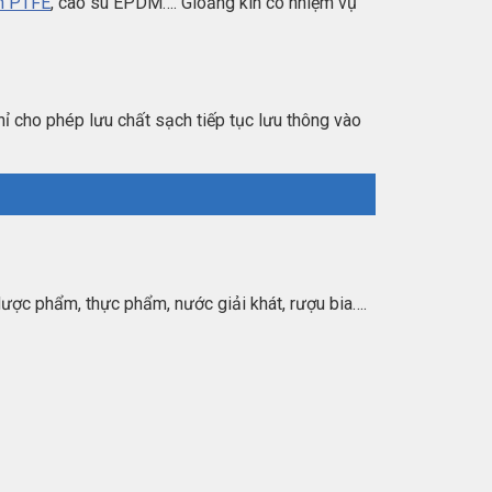
on PTFE
, cao su EPDM…. Gioăng kín có nhiệm vụ
chỉ cho phép lưu chất sạch tiếp tục lưu thông vào
ợc phẩm, thực phẩm, nước giải khát, rượu bia….