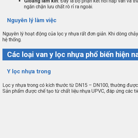
Gioăng làm kín:
Đây là bộ phận kết nối nắp van và th
ngăn chặn lưu chất rò rỉ ra ngoài.
Nguyên lý làm việc
Nguyên lý hoạt động của lọc y nhựa rất đơn giản. Khi dòng chảy đ
hệ thống.
Các loại van y lọc nhựa phổ biến hiện n
Y lọc nhựa trong
Lọc y nhựa trong có kích thước từ DN15 – DN100, thường được 
Sản phẩm được chế tạo từ chất liệu nhựa UPVC, đáp ứng các tiê