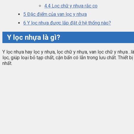
4.4
Lọc chữ y nhựa rắc co
5
Đặc điểm của van lọc y nhựa
6
Y lọc nhựa được lắp đặt ở hệ thống nào?
Y lọc nhựa là gì?
Y lọc nhựa hay lọc y nhựa, lọc chữ y nhựa, van lọc chữ y nhựa…l
lọc, giúp loại bỏ tạp chất, cặn bẩn có lẫn trong lưu chất. Thi
nhất.