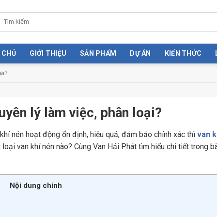
 CHỦ
GIỚI THIỆU
SẢN PHẨM
DỰ ÁN
KIẾN THỨC
ại?
uyên lý làm việc, phân loại?
 khí nén hoạt động ổn định, hiệu quả, đảm bảo chính xác thì
van k
c loại van khí nén nào? Cùng Van Hải Phát tìm hiểu chi tiết trong bà
Nội dung chính