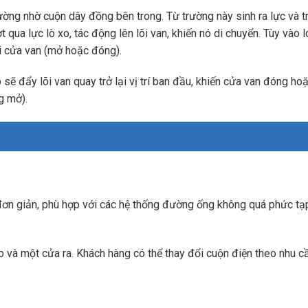
trường nhờ cuộn dây đồng bên trong. Từ trường này sinh ra lực và t
 qua lực lò xo, tác động lên lõi van, khiến nó di chuyển. Tùy vào l
ái cửa van (mở hoặc đóng).
 sẽ đẩy lõi van quay trở lại vị trí ban đầu, khiến cửa van đóng ho
g mở).
đơn giản, phù hợp với các hệ thống đường ống không quá phức tạ
o và một cửa ra. Khách hàng có thể thay đổi cuộn điện theo nhu c