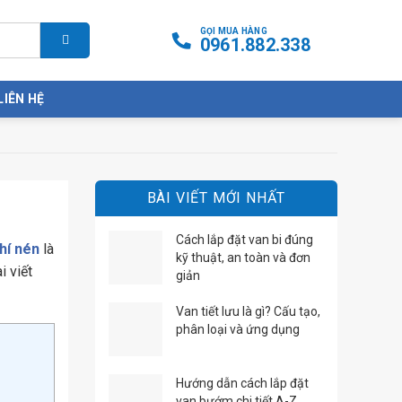
GỌI MUA HÀNG
0961.882.338
LIÊN HỆ
BÀI VIẾT MỚI NHẤT
Cách lắp đặt van bi đúng
hí nén
là
kỹ thuật, an toàn và đơn
i viết
giản
Van tiết lưu là gì? Cấu tạo,
phân loại và ứng dụng
Hướng dẫn cách lắp đặt
van bướm chi tiết A-Z