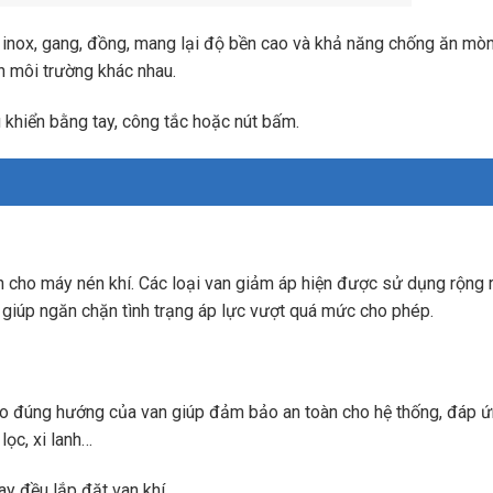
 inox, gang, đồng, mang lại độ bền cao và khả năng chống ăn mòn
ện môi trường khác nhau.
 khiển bằng tay, công tắc hoặc nút bấm.
nh cho máy nén khí. Các loại van giảm áp hiện được sử dụng rộng r
í, giúp ngăn chặn tình trạng áp lực vượt quá mức cho phép.
heo đúng hướng của van giúp đảm bảo an toàn cho hệ thống, đáp 
lọc, xi lanh…
ay đều lắp đặt van khí.