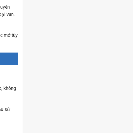
ruyền
oại van,
ặc mở tùy
p, không
ầu sử