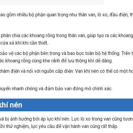
bao gồm nhiều bộ phận quan trọng như thân van, lò xo, đầu điện, t
phân chia các khoang rỗng trong thân van, giúp tạo ra các khoang
cửa xả khí khi cần thiết.
bảo vệ các bộ phận bên trong và bao bọc toàn bộ hệ thống. Trên 
à các khoang rỗng cùng khe rãnh để lưu thông khí dễ dàng.
 châm điện và nối với nguồn cấp điện. Van khí nén có thể có một h
 chuyển nhanh chóng và đảm bảo van đóng mở chính xác.
khí nén
và bị ảnh hưởng bởi áp lực khí nén. Lực lò xo trong van cũng tươ
 Khi thử nghiệm, lực yêu cầu để vận hành van cũng rất thấp.