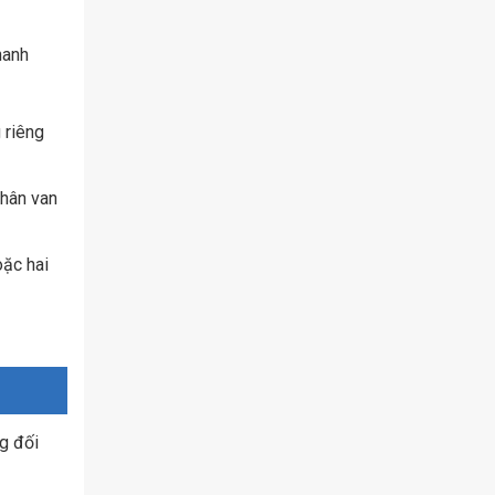
hanh
 riêng
thân van
oặc hai
ng đối