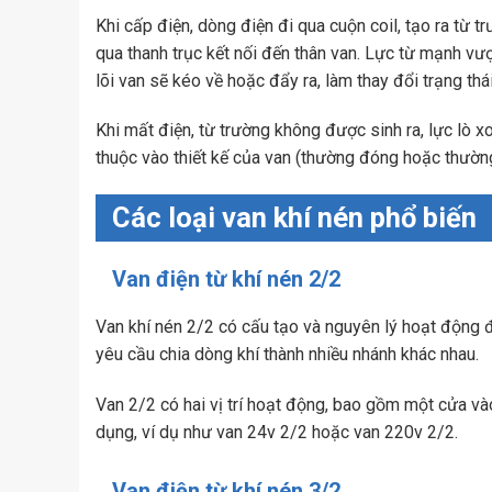
Khi cấp điện, dòng điện đi qua cuộn coil, tạo ra từ 
qua thanh trục kết nối đến thân van. Lực từ mạnh vượt
lõi van sẽ kéo về hoặc đẩy ra, làm thay đổi trạng th
Khi mất điện, từ trường không được sinh ra, lực lò xo
thuộc vào thiết kế của van (thường đóng hoặc thườn
Các loại van khí nén phổ biến
Van điện từ khí nén 2/2
Van khí nén 2/2 có cấu tạo và nguyên lý hoạt động 
yêu cầu chia dòng khí thành nhiều nhánh khác nhau.
Van 2/2 có hai vị trí hoạt động, bao gồm một cửa và
dụng, ví dụ như van 24v 2/2 hoặc van 220v 2/2.
Van điện từ khí nén 3/2