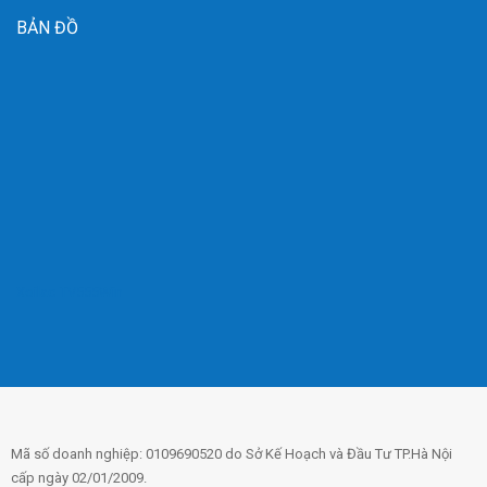
BẢN ĐỒ
Xoilac TV
555Win
Mã số doanh nghiệp: 0109690520 do Sở Kế Hoạch và Đầu Tư TP.Hà Nội
cấp ngày 02/01/2009.