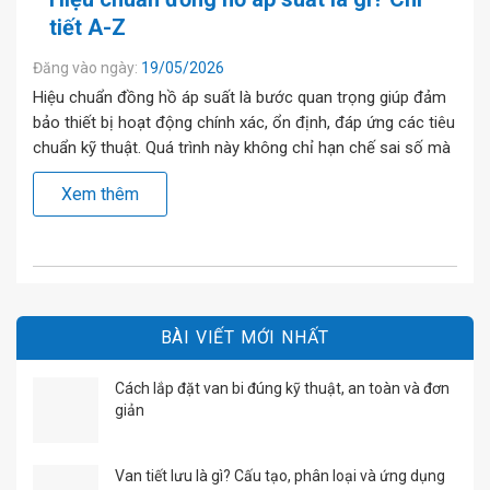
tiết A-Z
Đăng vào ngày:
19/05/2026
Hiệu chuẩn đồng hồ áp suất là bước quan trọng giúp đảm
bảo thiết bị hoạt động chính xác, ổn định, đáp ứng các tiêu
chuẩn kỹ thuật. Quá trình này không chỉ hạn chế sai số mà
còn tăng độ tin cậy của kết quả đo, đảm bảo an toàn cho
Xem thêm
toàn bộ hệ […]
BÀI VIẾT MỚI NHẤT
Cách lắp đặt van bi đúng kỹ thuật, an toàn và đơn
giản
Van tiết lưu là gì? Cấu tạo, phân loại và ứng dụng