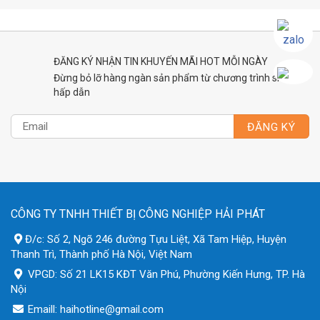
ĐĂNG KÝ NHẬN TIN KHUYẾN MÃI HOT MỖI NGÀY
Đừng bỏ lỡ hàng ngàn sản phẩm từ chương trình siêu
hấp dẫn
CÔNG TY TNHH THIẾT BỊ CÔNG NGHIỆP HẢI PHÁT
Đ/c: Số 2, Ngõ 246 đường Tựu Liệt, Xã Tam Hiệp, Huyện
Thanh Trì, Thành phố Hà Nội, Việt Nam
VPGD: Số 21 LK15 KĐT Văn Phú, Phường Kiến Hưng, TP. Hà
Nội
Emaill: haihotline@gmail.com