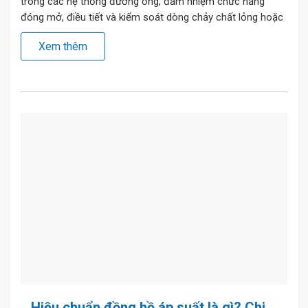
trong các hệ thống đường ống, đảm nhiệm chức năng
đóng mở, điều tiết và kiểm soát dòng chảy chất lỏng hoặc
khí. Tuy nhiên, van bướm có thiết kế khá đa dạng về kiểu
Xem thêm
dáng và phương thức kết nối, mỗi loại […]
Hiệu chuẩn đồng hồ áp suất là gì? Chi