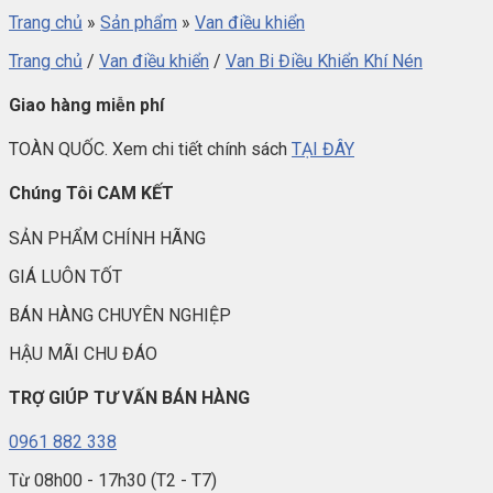
Trang chủ
»
Sản phẩm
»
Van điều khiển
Trang chủ
/
Van điều khiển
/
Van Bi Điều Khiển Khí Nén
Giao hàng miễn phí
TOÀN QUỐC. Xem chi tiết chính sách
TẠI ĐÂY
Chúng Tôi CAM KẾT
SẢN PHẨM CHÍNH HÃNG
GIÁ LUÔN TỐT
BÁN HÀNG CHUYÊN NGHIỆP
HẬU MÃI CHU ĐÁO
TRỢ GIÚP TƯ VẤN BÁN HÀNG
0961 882 338
Từ 08h00 - 17h30 (T2 - T7)