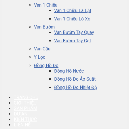
Van 1 Chiều
Van 1 Chiều Lá Lật
Van 1 Chiều Lò Xo
Van Bướm
Van Bướm Tay Quay
Van Bướm Tay Gạt
Van Cầu
Y Lọc
Đồng Hồ Đo
Đồng Hồ Nước
Đồng Hồ Đo Áp Suất
Đồng Hồ Đo Nhiệt Độ
TRANG CHỦ
GIỚI THIỆU
SẢN PHẨM
DỰ ÁN
KIẾN THỨC
LIÊN HỆ