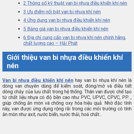
2
Thông số kỹ thuật van bi nhựa điều khiển khí nén
3
Ưu điểm nổi bật van bi nhựa khí nén
4
Ứng dụng van bi nhựa điều khiển khí nén
5
Bảng giá van bi nhựa điều khiển khí nén
6
Địa chỉ cung cấp van bi nhựa khí nén chính hãng,
chất lượng cao – Hải Phát
Giới thiệu van bi nhựa điều khiển khí
nén
Van bi nhựa điều khiển khí nén
hay van bi nhựa khí nén là
dòng van chuyên dùng để kiểm soát, đóng/mở và điều tiết
dòng chảy của lưu chất trong hệ thống. Thân van được chế tạo
từ chất liệu nhựa có độ bền cao như PVC, UPVC, CPVC, PP…,
giúp chống ăn mòn và chống oxy hóa hiệu quả. Nhờ đặc tính
này, van được ứng dụng rộng rãi trong các môi trường có tính
ăn mòn như axit, nước biển, nước thải, hoá chất…