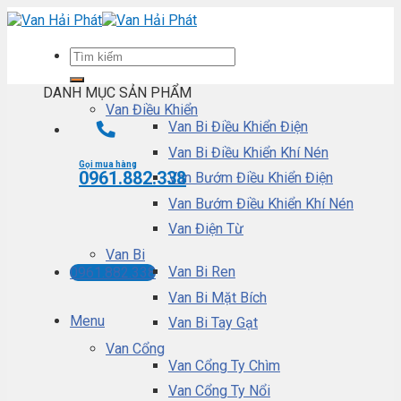
Skip
to
content
DANH MỤC SẢN PHẨM
Van Điều Khiển
Van Bi Điều Khiển Điện
Van Bi Điều Khiển Khí Nén
Gọi mua hàng
0961.882.338
Van Bướm Điều Khiển Điện
Van Bướm Điều Khiển Khí Nén
Van Điện Từ
Van Bi
Van Bi Ren
0961.882.338
Van Bi Mặt Bích
Menu
Van Bi Tay Gạt
Van Cổng
Van Cổng Ty Chìm
Van Cổng Ty Nổi