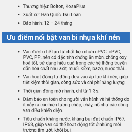
Thương hiệu: Bolton, KosaPlus
Xuất xứ: Hàn Quốc, Đài Loan
Bảo hành: 12 – 24 tháng
Ưu điểm nổi bật van bi nhựa khí nén
Van được chế tạo từ chất liệu nhựa uPVC, cPVC,
PVC, PP…nên có đặc tính chống ăn mòn, chống oxy
hoá tốt, sử dụng hiệu quả trong các hệ thống truyền
dẫn hóa chất như axit, muối, kiềm, bazơ, nước thải…
Van hoạt động tự động dựa vào áp lực khí nén, giúp
tiết kiệm thời gian, công sức và chi phí năng lượng.
Thời gian đóng mở nhanh, chỉ từ 1-3s.
Đảm bảo an toàn cho người vận hành và hệ thống do
ít xảy ra các hiện tượng chập, cháy, nổ như các dòng
van điều khiển điện.
Tiêu chuẩn kháng nước, kháng bụi đạt chuẩn IP67,
IP68, giúp van có thể hoạt động tốt ở những môi
trường ẩm ướt, khói bụi.