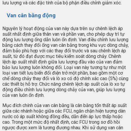
lưu lượng và các đặc tính của bộ phận điều chỉnh giảm xóc.
Van cân bằng động
Nguyên lý hoạt động của van này dựa trên sự chênh lệch áp
suất nhất định giữa thân van và phần van, cho phép duy trì tự
động lưu lượng ống dẫn luôn ổn định. Van điều chỉnh lưu lượng
bằng cách thay đổi ống van cân bằng trong khu vực dòng chảy,
đảm bảo phù hợp với các thay đổi trước và sau chênh lệch áp
suất, từ đó đạt được mục tiêu kiểm soát dòng chảy. Chênh
lệch áp suất nhất định giữa lưu lượng đầu vào của van đảm
bảo lưu lượng luôn không đổi. Loại van này tương tự như một
loại van tiết lưu biến đổi điện trở một phần, bao gồm một cơ
chế dòng chảy thay đổi và lò xo có độ chính xác cao (5%) cùng
các thiết bị hỗ trợ. Chức năng chênh lệch áp suất của lò xo tự
động điều chỉnh lưu lượng dòng chảy của van, giúp lưu lượng
của van luôn ổn định.
Mục đích chính của van cân bằng là cân bằng tổn thất áp suất
giữa các nhánh hoặc giữa các FCU, ngăn chặn hiện tượng dàn
nước có áp suất không đồng đều, dẫn đến áp lực thấp hoặc
cao. Trong một mức độ nhất định, các FCU trong sơ đồ hồi
ngược được xem là tương đương nhau. Khi sử dụng van cân