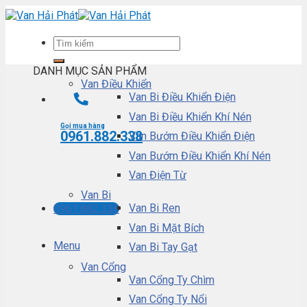
Skip
to
content
DANH MỤC SẢN PHẨM
Van Điều Khiển
Van Bi Điều Khiển Điện
Van Bi Điều Khiển Khí Nén
Gọi mua hàng
0961.882.338
Van Bướm Điều Khiển Điện
Van Bướm Điều Khiển Khí Nén
Van Điện Từ
Van Bi
Van Bi Ren
0961.882.338
Van Bi Mặt Bích
Menu
Van Bi Tay Gạt
Van Cổng
Van Cổng Ty Chìm
Van Cổng Ty Nổi