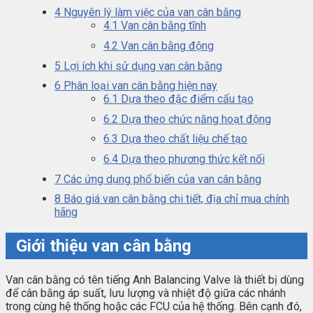
4
Nguyên lý làm việc của van cân bằng
4.1
Van cân bằng tĩnh
4.2
Van cân bằng động
5
Lợi ích khi sử dụng van cân bằng
6
Phân loại van cân bằng hiện nay
6.1
Dựa theo đặc điểm cấu tạo
6.2
Dựa theo chức năng hoạt động
6.3
Dựa theo chất liệu chế tạo
6.4
Dựa theo phương thức kết nối
7
Các ứng dụng phổ biến của van cân bằng
8
Báo giá van cân bằng chi tiết, địa chỉ mua chính
hãng
Giới thiệu van cân bằng
Van cân bằng có tên tiếng Anh Balancing Valve là thiết bị dùng
để cân bằng áp suất, lưu lượng và nhiệt độ giữa các nhánh
trong cùng hệ thống hoặc các FCU của hệ thống. Bên cạnh đó,