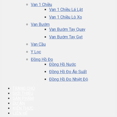
Van 1 Chiều
Van 1 Chiều Lá Lật
Van 1 Chiều Lò Xo
Van Bướm
Van Bướm Tay Quay
Van Bướm Tay Gạt
Van Cầu
Y Lọc
Đồng Hồ Đo
Đồng Hồ Nước
Đồng Hồ Đo Áp Suất
Đồng Hồ Đo Nhiệt Độ
TRANG CHỦ
GIỚI THIỆU
SẢN PHẨM
DỰ ÁN
KIẾN THỨC
LIÊN HỆ