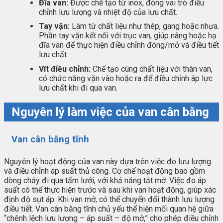
Đĩa van:
Được chế tạo từ inox, đóng vai trò điều
chỉnh lưu lượng và nhiệt độ của lưu chất.
Tay vặn:
Làm từ chất liệu như thép, gang hoặc nhựa.
Phần tay vặn kết nối với trục van, giúp nâng hoặc hạ
đĩa van để thực hiện điều chỉnh đóng/mở và điều tiết
lưu chất.
Vít điều chỉnh:
Chế tạo cùng chất liệu với thân van,
có chức năng vặn vào hoặc ra để điều chỉnh áp lực
lưu chất khi đi qua van.
Nguyên lý làm việc của van cân bằng
Van cân bằng tĩnh
Nguyên lý hoạt động của van này dựa trên việc đo lưu lượng
và điều chỉnh áp suất thủ công. Cơ chế hoạt động bao gồm
dòng chảy đi qua tấm lưới, với khả năng tắt mở. Việc đo áp
suất có thể thực hiện trước và sau khi van hoạt động, giúp xác
định độ sụt áp. Khi van mở, có thể chuyển đổi thành lưu lượng
điều tiết. Van cân bằng tĩnh chủ yếu thể hiện mối quan hệ giữa
“chênh lệch lưu lượng – áp suất – độ mở,” cho phép điều chỉnh