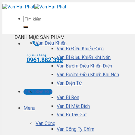
Skip
to
content
DANH MỤC SẢN PHẨM
Van Điều Khiển
Van Bi Điều Khiển Điện
Gọi mua hàng
Van Bi Điều Khiển Khí Nén
0961.882.338
Van Bướm Điều Khiển Điện
Van Bướm Điều Khiển Khí Nén
Van Điện Từ
Van Bi
0961.882.338
Van Bi Ren
Van Bi Mặt Bích
Menu
Van Bi Tay Gạt
Van Cổng
Van Cổng Ty Chìm