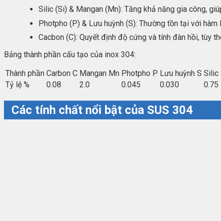
Silic (Si) & Mangan (Mn): Tăng khả năng gia công, giú
Photpho (P) & Lưu huỳnh (S): Thường tồn tại với hàm l
Cacbon (C): Quyết định độ cứng và tính đàn hồi, tùy t
Bảng thành phần cấu tạo của inox 304:
Thành phần
Carbon C
Mangan Mn
Photpho P
Lưu huỳnh S
Silic
Tỷ lệ %
0.08
2.0
0.045
0.030
0.75
Các tính chất nổi bật của SUS 304