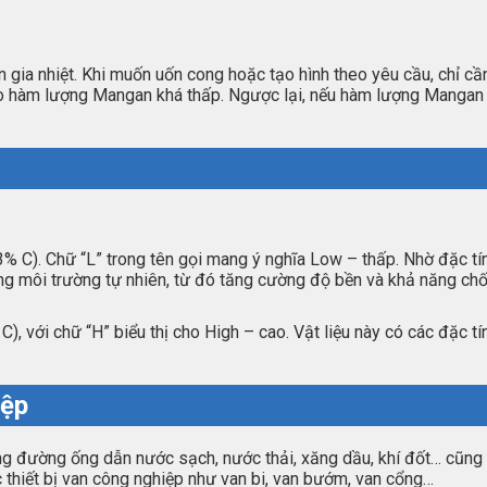
gia nhiệt. Khi muốn uốn cong hoặc tạo hình theo yêu cầu, chỉ cần
 do hàm lượng Mangan khá thấp. Ngược lại, nếu hàm lượng Mangan c
% C). Chữ “L” trong tên gọi mang ý nghĩa Low – thấp. Nhờ đặc tí
ong môi trường tự nhiên, từ đó tăng cường độ bền và khả năng chố
, với chữ “H” biểu thị cho High – cao. Vật liệu này có các đặc t
iệp
g đường ống dẫn nước sạch, nước thải, xăng dầu, khí đốt… cũng nh
ác thiết bị van công nghiệp như van bi, van bướm, van cổng…