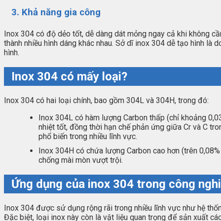
3. Khả năng gia công
Inox 304 có độ dẻo tốt, dễ dàng dát mỏng ngay cả khi không cần 
thành nhiều hình dáng khác nhau. Sở dĩ inox 304 dễ tạo hình là
hình.
Inox 304 có mấy loại?
Inox 304 có hai loại chính, bao gồm 304L và 304H, trong đó:
Inox 304L có hàm lượng Carbon thấp (chỉ khoảng 0,03
nhiệt tốt, đồng thời hạn chế phản ứng giữa Cr và C tr
phổ biến trong nhiều lĩnh vực.
Inox 304H có chứa lượng Carbon cao hơn (trên 0,08% C)
chống mài mòn vượt trội.
Ứng dụng của inox 304 trong công ngh
Inox 304 được sử dụng rộng rãi trong nhiều lĩnh vực như hệ thốn
Đặc biệt, loại inox này còn là vật liệu quan trọng để sản xuất c