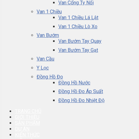
Van Cổng Ty Nổi
Van 1 Chiều
Van 1 Chiều Lá Lật
Van 1 Chiều Lò Xo
Van Bướm
Van Bướm Tay Quay
Van Bướm Tay Gạt
Van Cầu
Y Lọc
Đồng Hồ Đo
Đồng Hồ Nước
Đồng Hồ Đo Áp Suất
Đồng Hồ Đo Nhiệt Độ
TRANG CHỦ
GIỚI THIỆU
SẢN PHẨM
DỰ ÁN
KIẾN THỨC