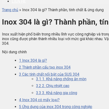
LIÊN HỆ
Trang chủ
»
Inox 304 là gì? Thành phần, tính chất & ứng dụng
Inox 304 là gì? Thành phần, tí
Inox xuất hiện phổ biến trong nhiều lĩnh vực công nghiệp và tro
inox cũng được phân thành nhiều loại với mức giá khác nhau. V
304.
Nội dung chính
1
Inox 304 là gì?
2
Thành phần cấu tạo inox 304
3
Các tính chất nổi bật của SUS 304
3.1
1. Khả năng chống ăn mòn
3.2
2. Chịu nhiệt cao
3.3
3. Khả năng gia công
4
Inox 304 có mấy loại?
5
Ứng dụng của inox 304 trong công nghiệp