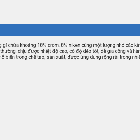
g gỉ chứa khoảng 18% crom, 8% niken cùng một lượng nhỏ các kim 
ường, chịu được nhiệt độ cao, có độ dẻo tốt, dễ gia công và hàn, đ
phổ biến trong chế tạo, sản xuất, được ứng dụng rộng rãi trong n