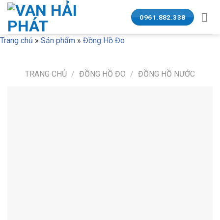
Skip
to
0961.882.338
content
Trang chủ
»
Sản phẩm
»
Đồng Hồ Đo
TRANG CHỦ
/
ĐỒNG HỒ ĐO
/
ĐỒNG HỒ NƯỚC