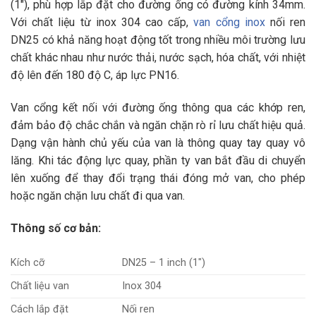
(1″), phù hợp lắp đặt cho đường ống có đường kính 34mm.
Với chất liệu từ inox 304 cao cấp,
van cổng inox
nối ren
DN25 có khả năng hoạt động tốt trong nhiều môi trường lưu
chất khác nhau như nước thải, nước sạch, hóa chất, với nhiệt
độ lên đến 180 độ C, áp lực PN16.
Van cổng kết nối với đường ống thông qua các khớp ren,
đảm bảo độ chắc chắn và ngăn chặn rò rỉ lưu chất hiệu quả.
Dạng vận hành chủ yếu của van là thông quay tay quay vô
lăng. Khi tác động lực quay, phần ty van bắt đầu di chuyển
lên xuống để thay đổi trạng thái đóng mở van, cho phép
hoặc ngăn chặn lưu chất đi qua van.
Thông số cơ bản:
Kích cỡ
DN25 – 1 inch (1″)
Chất liệu van
Inox 304
Cách lắp đặt
Nối ren