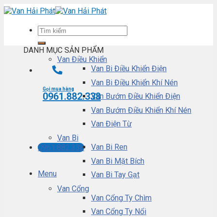
Skip
to
content
DANH MỤC SẢN PHẨM
Van Điều Khiển
Van Bi Điều Khiển Điện
Van Bi Điều Khiển Khí Nén
Gọi mua hàng
0961.882.338
Van Bướm Điều Khiển Điện
Van Bướm Điều Khiển Khí Nén
Van Điện Từ
Van Bi
Van Bi Ren
0961.882.338
Van Bi Mặt Bích
Menu
Van Bi Tay Gạt
Van Cổng
Van Cổng Ty Chìm
Van Cổng Ty Nổi