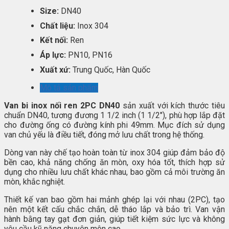
Size:
DN40
Chất liệu:
Inox 304
Kết nối:
Ren
Áp lực:
PN10, PN16
Xuất xứ:
Trung Quốc, Hàn Quốc
Mô tả sản phẩm
Van bi inox nối ren 2PC DN40
sản xuất với kích thước tiêu
chuẩn DN40, tương đương 1 1/2 inch (1 1/2″), phù hợp lắp đặt
cho đường ống có đường kính phi 49mm. Mục đích sử dụng
van chủ yếu là điều tiết, đóng mở lưu chất trong hệ thống.
Dòng van này chế tạo hoàn toàn từ inox 304 giúp đảm bảo độ
bền cao, khả năng chống ăn mòn, oxy hóa tốt, thích hợp sử
dụng cho nhiều lưu chất khác nhau, bao gồm cả môi trường ăn
mòn, khắc nghiệt.
Thiết kế van bao gồm hai mảnh ghép lại với nhau (2PC), tạo
nên một kết cấu chắc chắn, dễ tháo lắp và bảo trì. Van vận
hành bằng tay gạt đơn giản, giúp tiết kiệm sức lực và không
yêu cầu kỹ năng chuyên môn cao.