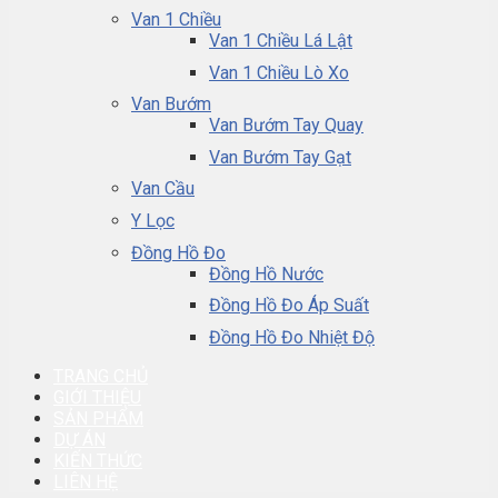
Van 1 Chiều
Van 1 Chiều Lá Lật
Van 1 Chiều Lò Xo
Van Bướm
Van Bướm Tay Quay
Van Bướm Tay Gạt
Van Cầu
Y Lọc
Đồng Hồ Đo
Đồng Hồ Nước
Đồng Hồ Đo Áp Suất
Đồng Hồ Đo Nhiệt Độ
TRANG CHỦ
GIỚI THIỆU
SẢN PHẨM
DỰ ÁN
KIẾN THỨC
LIÊN HỆ